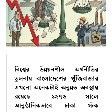
বিশ্বের উন্নয়নশীল অর্থনীতির
তুলনায় বাংলাদেশের পুঁজিবাজার
এখনো অনেকটাই অনুন্নত অবস্থায়
রয়েছে। ১৯৭৬ সালে
আনুষ্ঠানিকভাবে ঢাকা স্টক