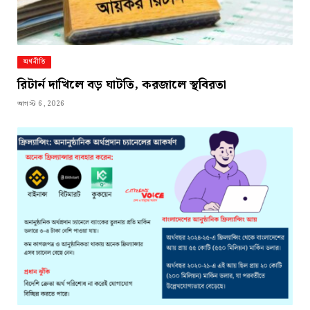
অর্থনীতি
রিটার্ন দাখিলে বড় ঘাটতি, করজালে স্থবিরতা
আগস্ট 6, 2026