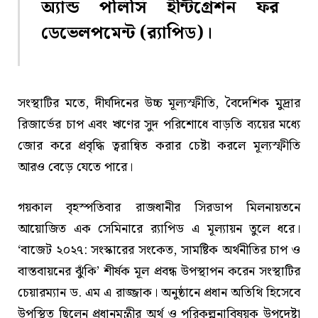
অ্যান্ড পলিসি ইন্টিগ্রেশন ফর
ডেভেলপমেন্ট (র‍্যাপিড)।
সংস্থাটির মতে, দীর্ঘদিনের উচ্চ মূল্যস্ফীতি, বৈদেশিক মুদ্রার
রিজার্ভের চাপ এবং ঋণের সুদ পরিশোধে বাড়তি ব্যয়ের মধ্যে
জোর করে প্রবৃদ্ধি ত্বরান্বিত করার চেষ্টা করলে মূল্যস্ফীতি
আরও বেড়ে যেতে পারে।
গয়কাল বৃহস্পতিবার রাজধানীর সিরডাপ মিলনায়তনে
আয়োজিত এক সেমিনারে র‍্যাপিড এ মূল্যায়ন তুলে ধরে।
‘বাজেট ২০২৭: সংস্কারের সংকেত, সামষ্টিক অর্থনীতির চাপ ও
বাস্তবায়নের ঝুঁকি’ শীর্ষক মূল প্রবন্ধ উপস্থাপন করেন সংস্থাটির
চেয়ারম্যান ড. এম এ রাজ্জাক। অনুষ্ঠানে প্রধান অতিথি হিসেবে
উপস্থিত ছিলেন প্রধানমন্ত্রীর অর্থ ও পরিকল্পনাবিষয়ক উপদেষ্টা