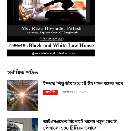
সর্বাধিক পঠিত
ইস্পাত শিল্প তীব্র সংকটে উৎপাদন বন্ধের পথে
অক্টোবর 16, 2024
অর্থনীতি
আইএমএফের রিপোর্টে ঋণের নতুন রেকর্ড
পৌছালো ১০০ ট্রিলিয়ন ডলারে