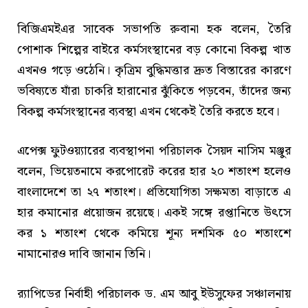
বিজিএমইএর সাবেক সভাপতি রুবানা হক বলেন, তৈরি
পোশাক শিল্পের বাইরে কর্মসংস্থানের বড় কোনো বিকল্প খাত
এখনও গড়ে ওঠেনি। কৃত্রিম বুদ্ধিমত্তার দ্রুত বিস্তারের কারণে
ভবিষ্যতে যাঁরা চাকরি হারানোর ঝুঁকিতে পড়বেন, তাঁদের জন্য
বিকল্প কর্মসংস্থানের ব্যবস্থা এখন থেকেই তৈরি করতে হবে।
এপেক্স ফুটওয়্যারের ব্যবস্থাপনা পরিচালক সৈয়দ নাসিম মঞ্জুর
বলেন, ভিয়েতনামে করপোরেট করের হার ২০ শতাংশ হলেও
বাংলাদেশে তা ২৭ শতাংশ। প্রতিযোগিতা সক্ষমতা বাড়াতে এ
হার কমানোর প্রয়োজন রয়েছে। একই সঙ্গে রপ্তানিতে উৎসে
কর ১ শতাংশ থেকে কমিয়ে শূন্য দশমিক ৫০ শতাংশে
নামানোরও দাবি জানান তিনি।
র‍্যাপিডের নির্বাহী পরিচালক ড. এম আবু ইউসুফের সঞ্চালনায়