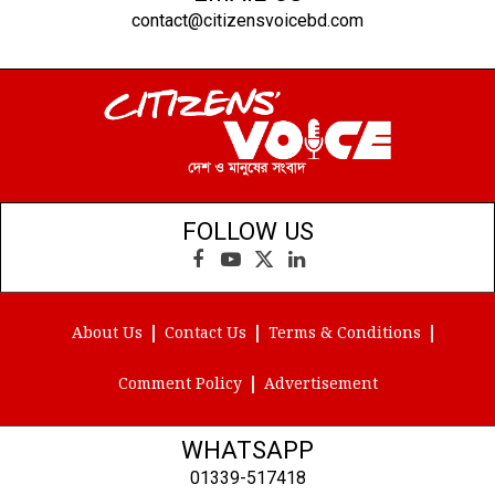
contact@citizensvoicebd.com
FOLLOW US
Facebook
YouTube
X
LinkedIn
(Twitter)
About Us
Contact Us
Terms & Conditions
Comment Policy
Advertisement
WHATSAPP
01339-517418