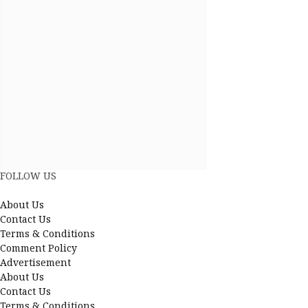
FOLLOW US
Facebook
YouTube
X
LinkedIn
About Us
(Twitter)
Contact Us
Terms & Conditions
Comment Policy
Advertisement
About Us
Contact Us
Terms & Conditions