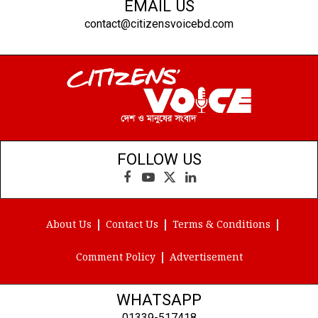
EMAIL US
contact@citizensvoicebd.com
FOLLOW US
Facebook
YouTube
X
LinkedIn
(Twitter)
About Us
Contact Us
Terms & Conditions
Comment Policy
Advertisement
WHATSAPP
01339-517418