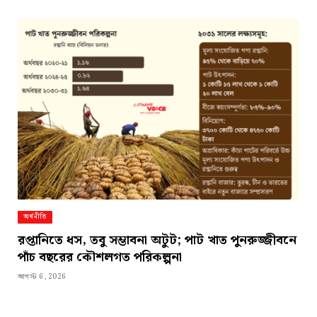
অর্থনীতি
রপ্তানিতে ধস, তবু সম্ভাবনা অটুট; পাট খাত পুনরুজ্জীবনে
পাঁচ বছরের কৌশলগত পরিকল্পনা
আগস্ট 6, 2026