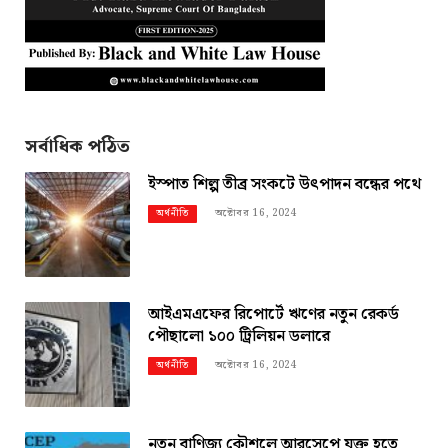
সর্বাধিক পঠিত
ইস্পাত শিল্প তীব্র সংকটে উৎপাদন বন্ধের পথে
অক্টোবর 16, 2024
অর্থনীতি
আইএমএফের রিপোর্টে ঋণের নতুন রেকর্ড
পৌছালো ১০০ ট্রিলিয়ন ডলারে
অক্টোবর 16, 2024
অর্থনীতি
নতুন বাণিজ্য কৌশলে আরসেপে যুক্ত হতে