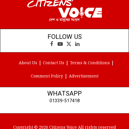
FOLLOW US
Facebook
YouTube
X
LinkedIn
(Twitter)
About Us
Contact Us
Terms & Conditions
Comment Policy
Advertisement
WHATSAPP
01339-517418
Copyright © 2026 Citizens Voice All rights reserved