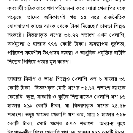
ব্যবসায়ী সঠিকভাবে ঋণ পরিচালনা করে। যারা খেলাপির মধ্যে
পড়েছে, তাদের অধিকাংশই গত ১৫ বছর রাজনৈতিক
যোগসাজশ কাজে ব্যাংক থেকে টাকা নিয়েছে।’ চামড়া শিল্পও
সংকটে। বিতরণকৃত ঋণের ৩৮.৭৭ শতাংশ এখন খেলাপি,
অর্থমূল্যে ৫ হাজার ৭৭৬ কোটি টাকা। ব্যবস্থাপনা দুর্বলতা,
পরিবেশ সহনশীল উৎপাদন ব্যবস্থা ও আধুনিক প্রযুক্তির ঘাটতি
শিল্পের পিছিয়ে পড়ার মূল কারণ।
জাহাজ নির্মাণ ও ভাঙা শিল্পেও খেলাপি ঋণ ৮ হাজার ৩১
কোটি টাকা। বিতরণকৃত মোট ঋণের ৩৯.১৭ শতাংশ ব্যাংকে
ফেরেনি। ক্ষুদ্র, মাঝারি ও কুটির শিল্পখাতেও খেলাপি ঋণ ১৬
হাজার ২৫৯ কোটি টাকা, যা বিতরণকৃত ঋণের ২৪.৫৮
শতাংশ। ওষুধ খাতের খেলাপি ঋণ কম, মাত্র ১ হাজার ৬১৮
কোটি টাকা, মোট ঋণের ৫.৭৫ শতাংশ। অন্যান্য বৃহৎ
উৎপাদনশীল শিল্পে খেলাপি ঋণ ৩৭ হাজার ৪৪১ কোটি টাকা,