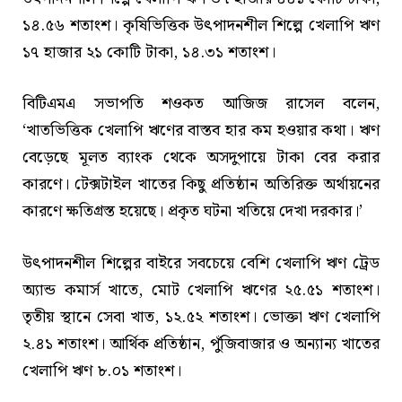
১৪.৫৬ শতাংশ। কৃষিভিত্তিক উৎপাদনশীল শিল্পে খেলাপি ঋণ
১৭ হাজার ২১ কোটি টাকা, ১৪.৩১ শতাংশ।
বিটিএমএ সভাপতি শওকত আজিজ রাসেল বলেন,
‘খাতভিত্তিক খেলাপি ঋণের বাস্তব হার কম হওয়ার কথা। ঋণ
বেড়েছে মূলত ব্যাংক থেকে অসদুপায়ে টাকা বের করার
কারণে। টেক্সটাইল খাতের কিছু প্রতিষ্ঠান অতিরিক্ত অর্থায়নের
কারণে ক্ষতিগ্রস্ত হয়েছে। প্রকৃত ঘটনা খতিয়ে দেখা দরকার।’
উৎপাদনশীল শিল্পের বাইরে সবচেয়ে বেশি খেলাপি ঋণ ট্রেড
অ্যান্ড কমার্স খাতে, মোট খেলাপি ঋণের ২৫.৫১ শতাংশ।
তৃতীয় স্থানে সেবা খাত, ১২.৫২ শতাংশ। ভোক্তা ঋণ খেলাপি
২.৪১ শতাংশ। আর্থিক প্রতিষ্ঠান, পুঁজিবাজার ও অন্যান্য খাতের
খেলাপি ঋণ ৮.০১ শতাংশ।