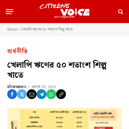
Home
»
খেলাপি ঋণের ৫০ শতাংশ শিল্প খাতে
অর্থনীতি
খেলাপি ঋণের ৫০ শতাংশ শিল্প
খাতে
মনিরুজ্জামান
আগস্ট 20, 2025