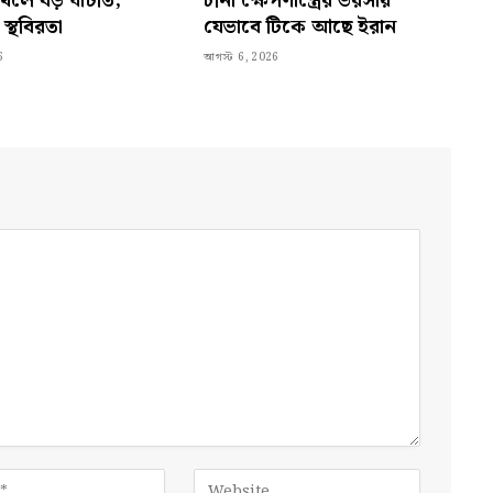
দাখিলে বড় ঘাটতি,
চীনা ক্ষেপণাস্ত্রের ভরসায়
্থবিরতা
যেভাবে টিকে আছে ইরান
6
আগস্ট 6, 2026