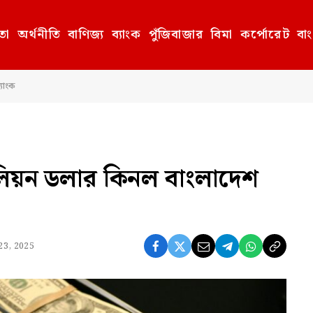
তা
অর্থনীতি
বাণিজ্য
ব্যাংক
পুঁজিবাজার
বিমা
কর্পোরেট
বা
যাংক
িয়ন ডলার কিনল বাংলাদেশ
র 23, 2025