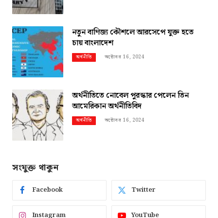
নতুন বাণিজ্য কৌশলে আরসেপে যুক্ত হতে
চায় বাংলাদেশ
অক্টোবর 16, 2024
অর্থনীতি
অর্থনীতিতে নোবেল পুরস্কার পেলেন তিন
আমেরিকান অর্থনীতিবিদ
অক্টোবর 16, 2024
অর্থনীতি
সংযুক্ত থাকুন
Facebook
Twitter
Instagram
YouTube