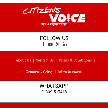
FOLLOW US
Facebook
YouTube
X
LinkedIn
(Twitter)
About Us
Contact Us
Terms & Conditions
Comment Policy
Advertisement
WHATSAPP
01339-517418