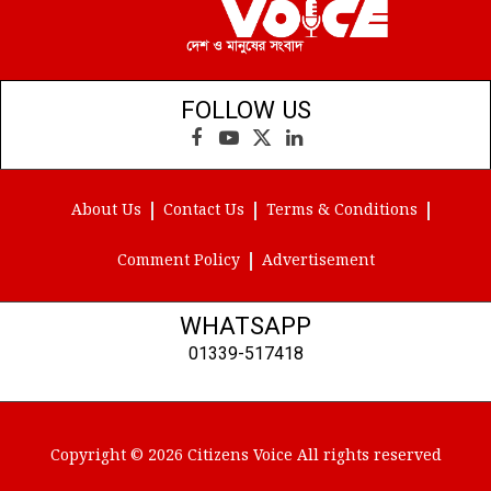
FOLLOW US
Facebook
YouTube
X
LinkedIn
(Twitter)
About Us
Contact Us
Terms & Conditions
Comment Policy
Advertisement
WHATSAPP
01339-517418
Copyright © 2026 Citizens Voice All rights reserved