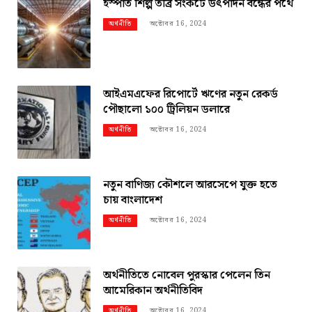
ইস্পাত শিল্প তীব্র সংকটে উৎপাদন বন্ধের পথে
অক্টোবর 16, 2024
অর্থনীতি
আইএমএফের রিপোর্টে ঋণের নতুন রেকর্ড
পৌছালো ১০০ ট্রিলিয়ন ডলারে
অক্টোবর 16, 2024
অর্থনীতি
নতুন বাণিজ্য কৌশলে আরসেপে যুক্ত হতে
চায় বাংলাদেশ
অক্টোবর 16, 2024
অর্থনীতি
অর্থনীতিতে নোবেল পুরস্কার পেলেন তিন
আমেরিকান অর্থনীতিবিদ
অক্টোবর 16, 2024
অর্থনীতি