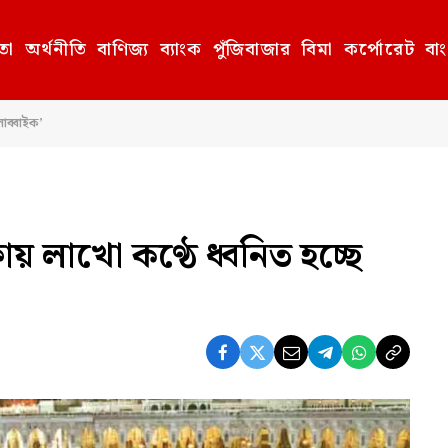
তা
অর্থনীতি
বাণিজ্য
ব্যাংক
পুঁজিবাজার
বিমা
কর্পোরেট
বা
াব্বাইক’
 লাখো কণ্ঠে ধ্বনিত হচ্ছে