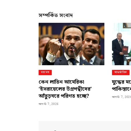
সম্পর্কিত সংবাদ
মতামত
আন্তর্জাতিক
কেন লাতিন আমেরিকা
যুদ্ধের ম
‘ইসরায়েলের উগ্রপন্থীদের’
পাকিস্তানে
আঁতুড়ঘরে পরিণত হচ্ছে?
আগস্ট 7, 202
আগস্ট 7, 2026