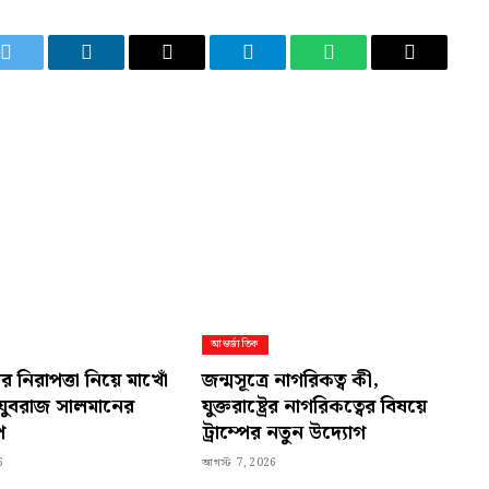
Twitter
LinkedIn
Email
Telegram
WhatsApp
Copy
Link
আন্তর্জাতিক
যের নিরাপত্তা নিয়ে মাখোঁ
জন্মসূত্রে নাগরিকত্ব কী,
যুবরাজ সালমানের
যুক্তরাষ্ট্রের নাগরিকত্বের বিষয়ে
প
ট্রাম্পের নতুন উদ্যোগ
6
আগস্ট 7, 2026