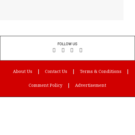
FOLLOW US
Facebook
YouTube
X
LinkedIn
(Twitter)
About Us
Contact Us
Terms & Conditions
Comment Policy
Advertisement