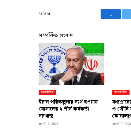
SHARE.
Facebook
সম্পর্কিত সংবাদ
আন্তর্জাতিক
আন্তর্জাতিক
ইরান পরিকল্পনায় ব্যর্থ হওয়ায়
মধ্যপ্রাচ্
মোসাদের ২ শীর্ষ কর্মকর্তা
ও সৌদি 
বরখাস্ত
ফোনালা
আগস্ট 7, 2026
আগস্ট 7, 202