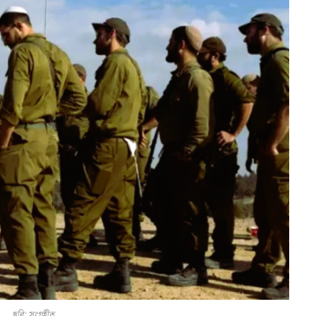
ছবি: সংগৃহীত