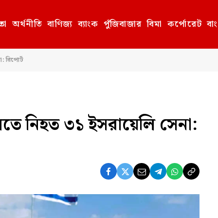
তা
অর্থনীতি
বাণিজ্য
ব্যাংক
পুঁজিবাজার
বিমা
কর্পোরেট
বা
26
: রিপোর্ট
তে নিহত ৩১ ইসরায়েলি সেনা: