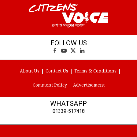
FOLLOW US
Facebook
YouTube
X
LinkedIn
(Twitter)
About Us
Contact Us
Terms & Conditions
Comment Policy
Advertisement
WHATSAPP
01339-517418