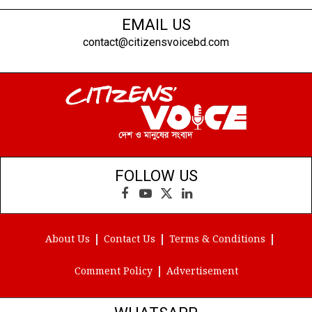
EMAIL US
contact@citizensvoicebd.com
FOLLOW US
Facebook
YouTube
X
LinkedIn
(Twitter)
About Us
Contact Us
Terms & Conditions
Comment Policy
Advertisement