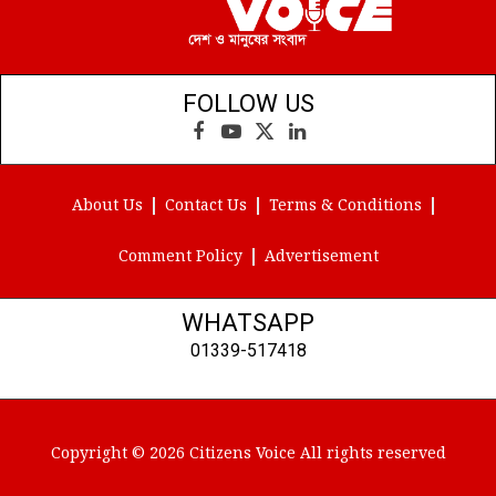
FOLLOW US
Facebook
YouTube
X
LinkedIn
(Twitter)
About Us
Contact Us
Terms & Conditions
Comment Policy
Advertisement
WHATSAPP
01339-517418
Copyright © 2026 Citizens Voice All rights reserved