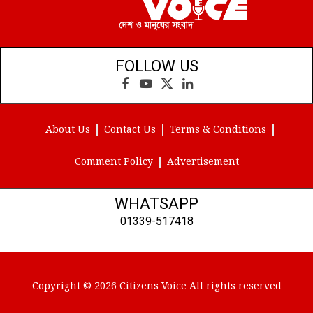
FOLLOW US
Facebook
YouTube
X
LinkedIn
(Twitter)
About Us
Contact Us
Terms & Conditions
Comment Policy
Advertisement
WHATSAPP
01339-517418
Copyright © 2026 Citizens Voice All rights reserved