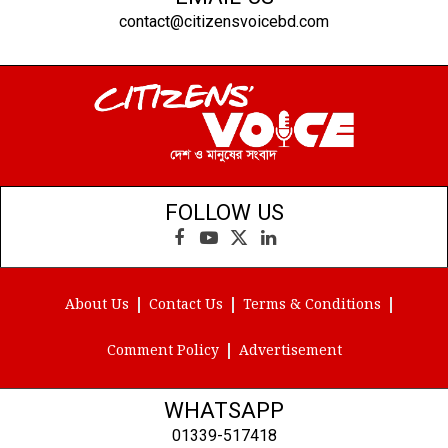
contact@citizensvoicebd.com
FOLLOW US
Facebook
YouTube
X
LinkedIn
(Twitter)
About Us
Contact Us
Terms & Conditions
Comment Policy
Advertisement
WHATSAPP
01339-517418