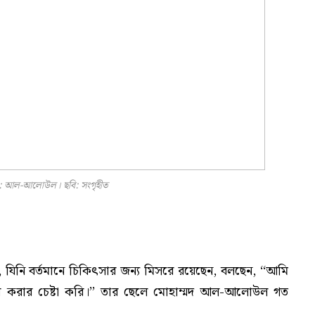
: আল-আলোউল। ছবি: সংগৃহীত
নি বর্তমানে চিকিৎসার জন্য মিসরে রয়েছেন, বলছেন, ‘‘আমি
বের করার চেষ্টা করি।’’ তার ছেলে মোহাম্মদ আল-আলোউল গত