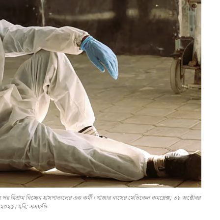
ার পর বিশ্রাম নিচ্ছেন হাসপাতালের এক কর্মী। গাজার নাসের মেডিকেল কমপ্লেক্স; ৩১ অক্টোবর
২০২৫। ছবি: এএফপি