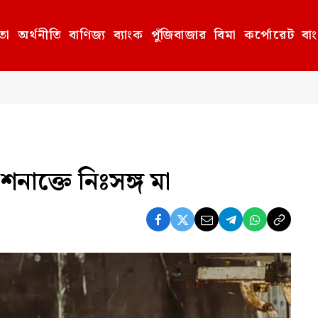
তা
অর্থনীতি
বাণিজ্য
ব্যাংক
পুঁজিবাজার
বিমা
কর্পোরেট
বা
নাক্তে নিঃসঙ্গ মা