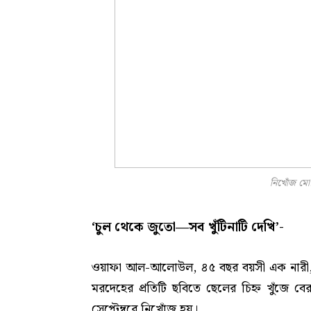
নিখোঁজ মো
‘চুল থেকে জুতো—সব খুঁটিনাটি দেখি’-
ওয়াফা আল-আলোউল, ৪৫ বছর বয়সী এক নারী, যি
মরদেহের প্রতিটি ছবিতে ছেলের চিহ্ন খুঁজে 
সেপ্টেম্বরে নিখোঁজ হয়।