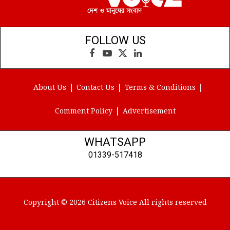
FOLLOW US
Facebook
YouTube
X
LinkedIn
(Twitter)
About Us
Contact Us
Terms & Conditions
Comment Policy
Advertisement
WHATSAPP
01339-517418
Copyright © 2026 Citizens Voice All rights reserved