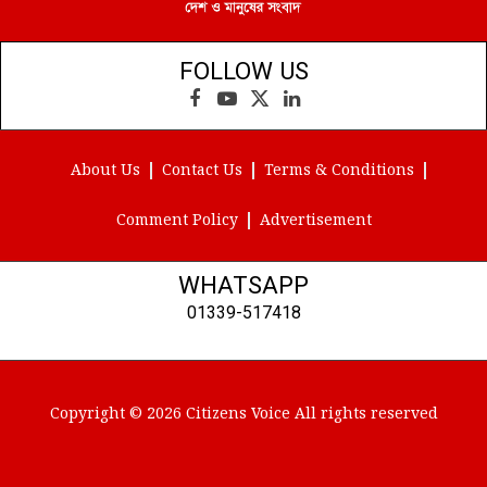
FOLLOW US
Facebook
YouTube
X
LinkedIn
(Twitter)
About Us
Contact Us
Terms & Conditions
Comment Policy
Advertisement
WHATSAPP
01339-517418
Copyright © 2026 Citizens Voice All rights reserved