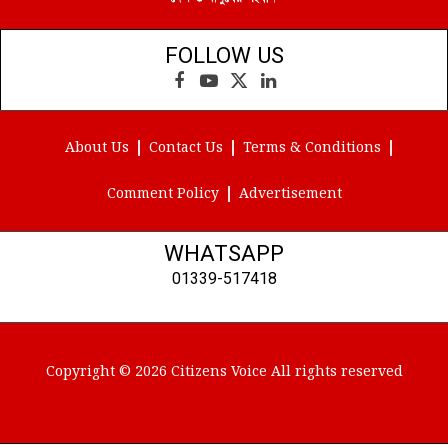
FOLLOW US
Facebook
YouTube
X
LinkedIn
(Twitter)
About Us
Contact Us
Terms & Conditions
Comment Policy
Advertisement
WHATSAPP
01339-517418
Copyright © 2026 Citizens Voice All rights reserved