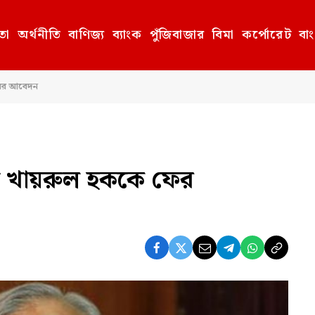
তা
অর্থনীতি
বাণিজ্য
ব্যাংক
পুঁজিবাজার
বিমা
কর্পোরেট
বা
ারের আবেদন
তি খায়রুল হককে ফের