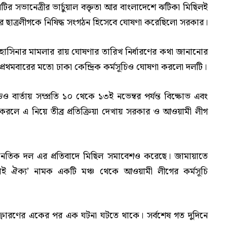
টির সভানেত্রীর ভার্চুয়াল বক্তৃতা আর বাংলাদেশে ঝটিকা মিছিলই
রে ছাত্রলীগকে নিষিদ্ধ সংগঠন হিসেবে ঘোষণা করেছিলো সরকার।
শেখ হাসিনার মামলার রায় ঘোষণার তারিখ নির্ধারণের কথা জানানোর
 প্রথমবারের মতো ঢাকা কেন্দ্রিক কর্মসূচিও ঘোষণা করলো দলটি।
র্তায় সম্প্রতি ১০ থেকে ১৩ই নভেম্বর পর্যন্ত বিক্ষোভ এবং
া করলে এ নিয়ে তীব্র প্রতিক্রিয়া দেখায় সরকার ও আওয়ামী লীগ
জনৈতিক দল এর প্রতিবাদে মিছিল সমাবেশও করেছে। জামায়াতে
লাই ঐক্য’ নামক একটি মঞ্চ থেকে আওয়ামী লীগের কর্মসূচি
্ফোরণের একের পর এক ঘটনা ঘটতে থাকে। সর্বশেষ গত দুদিনে