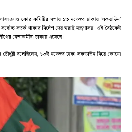
শৃঙ্খলাসংক্রান্ত কোর কমিটির সভায় ১৩ নভেম্বর ঢাকায় ‘লকডাউন’
্বোচ্চ সতর্ক থাকার নির্দেশ দেয় স্বরাষ্ট্র মন্ত্রণালয়। ওই বৈঠকেই
গের নেতাকর্মীরা ঢাকায় এসেছে।
র আলম চৌধুরী বলেছিলেন, ১৩ই নভেম্বর ঢাকা লকডাউন নিয়ে কোনো