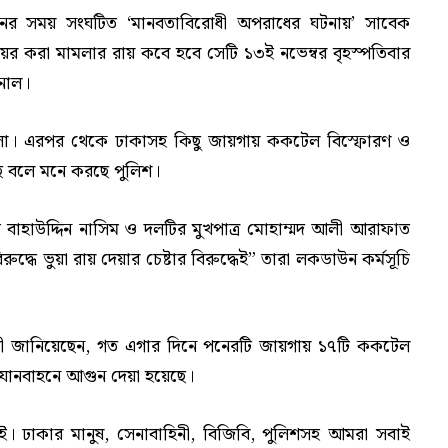
লনের সময় সংঘটিত ‘মানবতাবিরোধী অপরাধের ঘটনায়’ সাবেক
 দায়ের করা মামলার রায় কবে হবে সেটি ১৩ই নভেম্বর বৃহস্পতিবার
ুনাল।
ছিলো। এরপর থেকে ঢাকাসহ কিছু জায়গায় ককটেল বিস্ফোরণ ও
ে বলে মনে করছে পুলিশ।
াহাউদ্দিন নাসিম ও দলটির মুখপাত্র মোহাম্মদ আলী আরাফাত
রুদ্ধে ভুয়া রায় দেয়ার চেষ্টার বিরুদ্ধেই” তারা লকডাউন কর্মসূচি
লী জানিয়েছেন, গত এগার দিনে পনেরটি জায়গায় ১৭টি ককটেল
 যানবাহনে আগুন দেয়া হয়েছে।
। ঢাকার মানুষ, সেনাবাহিনী, বিজিবি, পুলিশসহ আমরা সবাই