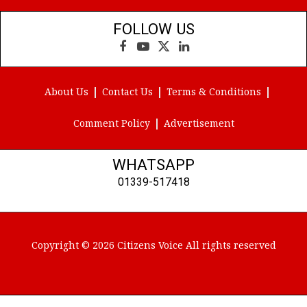
FOLLOW US
Facebook
YouTube
X
LinkedIn
(Twitter)
About Us
Contact Us
Terms & Conditions
Comment Policy
Advertisement
WHATSAPP
01339-517418
Copyright © 2026 Citizens Voice All rights reserved