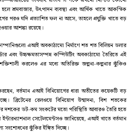
 হলো—এআইয়ের ভবিষ্যৎ প্রভাব সম্পর্কে এখনো নিশ্চিত কোনো
 সফল হলে শ্রমবাজার, উৎপাদন ব্যবস্থা এবং আর্থিক খাতে আকস্মিক
ের পরও যদি প্রত্যাশিত ফল না আসে, তাহলে প্রযুক্তি খাতে বড়
হওয়ার আশঙ্কা রয়েছে।
্তি কোম্পানিগুলো এআই অবকাঠামো নির্মাণে শত শত বিলিয়ন ডলার
ন্টার এবং উচ্চক্ষমতাসম্পন্ন কম্পিউটিং অবকাঠামো তৈরিতে এই
 শক্তিশালী করলেও এর মধ্যে অতিরিক্ত জল্পনা-কল্পনার ঝুঁকিও
ে করছেন, বর্তমান এআই বিনিয়োগের ধারা অতীতের কয়েকটি বড়
াচ্ছে। ব্রিটেনের রেলওয়ে বিনিয়োগ উন্মাদনা, বিশ শতকের
বইয়ের দশকের ডট-কম সংকটের মতো পরিস্থিতি আবারও তৈরি হতে
র ইন্টারন্যাশনাল সেটেলমেন্টসও জানিয়েছে, এআই খাতে বর্তমান
য সংশোধনের ঝুঁকির ইঙ্গিত দিচ্ছে।