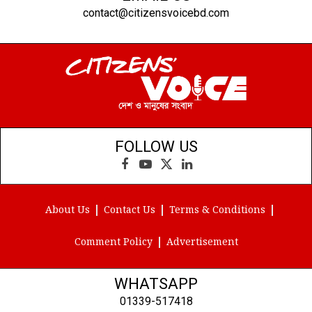
contact@citizensvoicebd.com
FOLLOW US
Facebook
YouTube
X
LinkedIn
(Twitter)
About Us
Contact Us
Terms & Conditions
Comment Policy
Advertisement
WHATSAPP
01339-517418