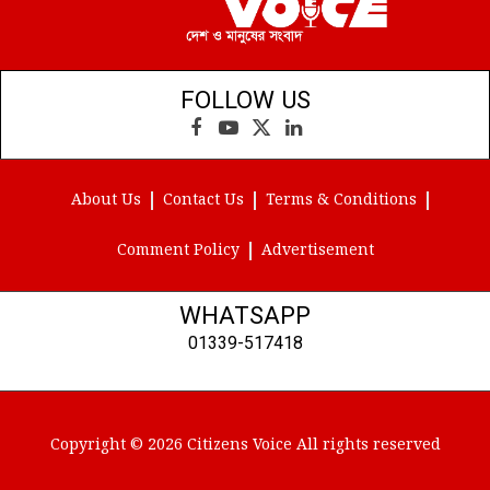
FOLLOW US
Facebook
YouTube
X
LinkedIn
(Twitter)
About Us
Contact Us
Terms & Conditions
Comment Policy
Advertisement
WHATSAPP
01339-517418
Copyright © 2026 Citizens Voice All rights reserved