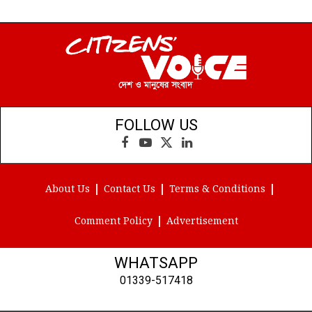
FOLLOW US
Facebook
YouTube
X
LinkedIn
(Twitter)
About Us
Contact Us
Terms & Conditions
Comment Policy
Advertisement
WHATSAPP
01339-517418