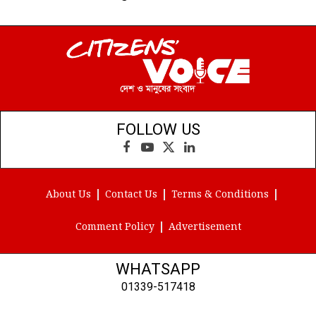
FOLLOW US
Facebook
YouTube
X
LinkedIn
(Twitter)
About Us
Contact Us
Terms & Conditions
Comment Policy
Advertisement
WHATSAPP
01339-517418