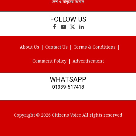
FOLLOW US
Facebook
YouTube
X
LinkedIn
(Twitter)
About Us
Contact Us
Terms & Conditions
Comment Policy
Advertisement
WHATSAPP
01339-517418
Copyright © 2026 Citizens Voice All rights reserved