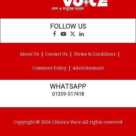
FOLLOW US
Facebook
YouTube
X
LinkedIn
(Twitter)
About Us
Contact Us
Terms & Conditions
Comment Policy
Advertisement
WHATSAPP
01339-517418
Copyright © 2026 Citizens Voice All rights reserved