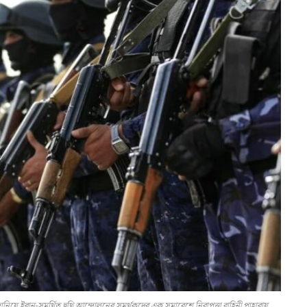
িয়ে ইরান-সমর্থিত হুথি আন্দোলনের সমর্থকদের এক সমাবেশে নিরাপত্তা বাহিনী পাহারায়