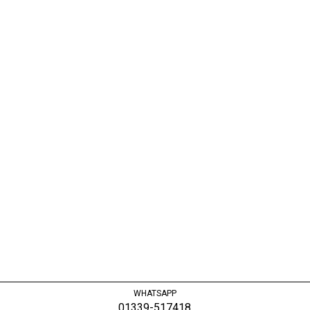
WHATSAPP
01339-517418