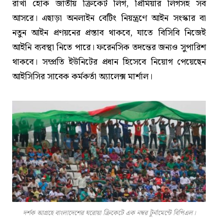
রাখা হোক জাতীয় ক্রিকেট লিগ, প্রিমিয়ার লিগসহ সব
আসরে। এছাড়া অনলাইন বেটিং নিয়ন্ত্রণে আইন সংস্কার বা
নতুন আইন প্রণয়নের প্রস্তাব থাকবে, যাতে বিসিবি নিজেই
আইনি ব্যবস্থা নিতে পারে। ফরেনসিক তদন্তের জন্যও সুপারিশ
থাকবে। সম্প্রতি ইউনিটের প্রধান হিসেবে নিয়োগ পেয়েছেন
আইসিসির সাবেক কর্মকর্তা অ্যালেক্স মার্শাল।
দর্শক আগ্রহে বাংলাদেশের ঘরোয়া ক্রিকেটে এক নম্বর টুর্নামেন্টে বিপিএল।