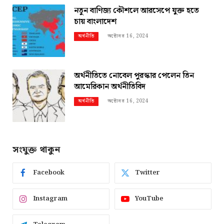
নতুন বাণিজ্য কৌশলে আরসেপে যুক্ত হতে
চায় বাংলাদেশ
অক্টোবর 16, 2024
অর্থনীতি
অর্থনীতিতে নোবেল পুরস্কার পেলেন তিন
আমেরিকান অর্থনীতিবিদ
অক্টোবর 16, 2024
অর্থনীতি
সংযুক্ত থাকুন
Facebook
Twitter
Instagram
YouTube