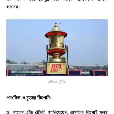
কাসেম।
বিপিএল ট্রফি।
প্রাথমিক ও চূড়ান্ত রিপোর্ট:
ড. খালেদ এইচ চৌধুরী জানিয়েছেন, প্রাথমিক রিপোর্ট মূলত