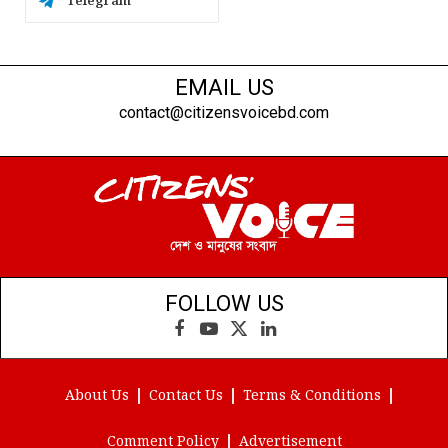
Telegram
EMAIL US
contact@citizensvoicebd.com
FOLLOW US
Facebook
YouTube
X
LinkedIn
(Twitter)
About Us
Contact Us
Terms & Conditions
Comment Policy
Advertisement