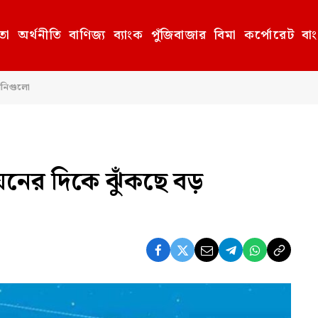
তা
অর্থনীতি
বাণিজ্য
ব্যাংক
পুঁজিবাজার
বিমা
কর্পোরেট
বা
পানিগুলো
ায়নের দিকে ঝুঁকছে বড়