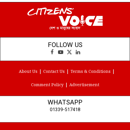
FOLLOW US
Facebook
YouTube
X
LinkedIn
(Twitter)
About Us
Contact Us
Terms & Conditions
Comment Policy
Advertisement
WHATSAPP
01339-517418