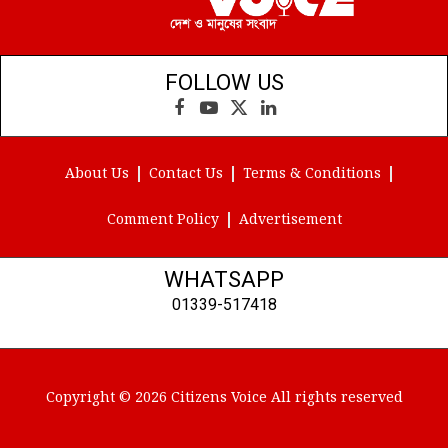
FOLLOW US
Facebook
YouTube
X
LinkedIn
(Twitter)
About Us
Contact Us
Terms & Conditions
Comment Policy
Advertisement
WHATSAPP
01339-517418
Copyright © 2026 Citizens Voice All rights reserved