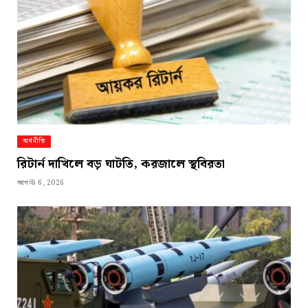
অর্থনীতি
রিটার্ন দাখিলে বড় ঘাটতি, করজালে স্থবিরতা
আগস্ট 6, 2026