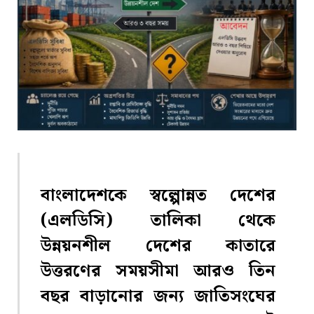
বাংলাদেশকে স্বল্পোন্নত দেশের
(এলডিসি) তালিকা থেকে
উন্নয়নশীল দেশের কাতারে
উত্তরণের সময়সীমা আরও তিন
বছর বাড়ানোর জন্য জাতিসংঘের