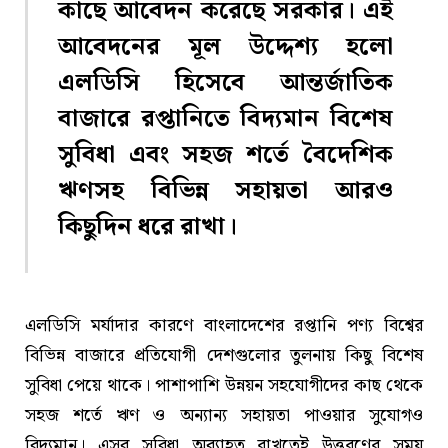
কাছে আবেদন করেছে সরকার। এই
আবেদনের মূল উদ্দেশ্য হলো
এলডিসি হিসেবে আন্তর্জাতিক
বাজারে রপ্তানিতে বিদ্যমান বিশেষ
সুবিধা এবং সহজ শর্তে বৈদেশিক
ঋণসহ বিভিন্ন সহায়তা আরও
কিছুদিন ধরে রাখা।
এলডিসি মর্যাদার কারণে বাংলাদেশের রপ্তানি পণ্য বিশ্বের
বিভিন্ন বাজারে প্রতিযোগী দেশগুলোর তুলনায় কিছু বিশেষ
সুবিধা পেয়ে থাকে। পাশাপাশি উন্নয়ন সহযোগীদের কাছ থেকে
সহজ শর্তে ঋণ ও অন্যান্য সহায়তা পাওয়ার সুযোগও
বিদ্যমান। এসব সুবিধা অব্যাহত রাখতেই উত্তরণের সময়