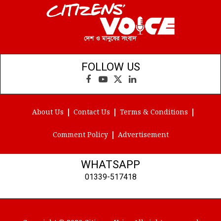
FOLLOW US
Facebook
YouTube
X
LinkedIn
(Twitter)
About Us
Contact Us
Terms & Conditions
Comment Policy
Advertisement
WHATSAPP
01339-517418