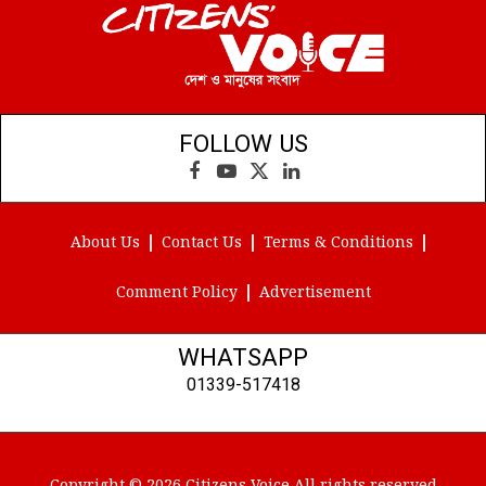
FOLLOW US
Facebook
YouTube
X
LinkedIn
(Twitter)
About Us
Contact Us
Terms & Conditions
Comment Policy
Advertisement
WHATSAPP
01339-517418