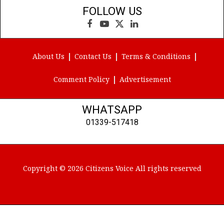
FOLLOW US
Facebook
YouTube
X
LinkedIn
(Twitter)
About Us
Contact Us
Terms & Conditions
Comment Policy
Advertisement
WHATSAPP
01339-517418
Copyright © 2026 Citizens Voice All rights reserved