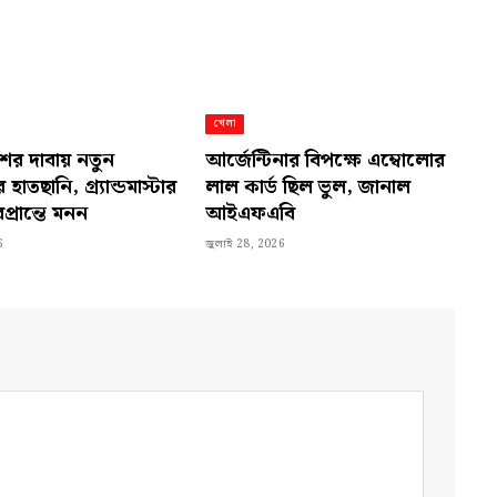
খেলা
ের দাবায় নতুন
আর্জেন্টিনার বিপক্ষে এম্বোলোর
হাতছানি, গ্র্যান্ডমাস্টার
লাল কার্ড ছিল ভুল, জানাল
ারপ্রান্তে মনন
আইএফএবি
6
জুলাই 28, 2026