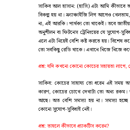
সাকিব আল হাসান: (হাসি) এটা আমি কীভাব
বিকল্প হয় না। ফ্র্যাঞ্চাইজি লিগ আগেও খেলত
না, এই আরকি। পার্থক্য তো থাকেই। তবে জাতী
অনুশীলন বা ফিটনেস ট্রেনিংয়ের যে সুযোগ-সুবিধা 
এলে এটা নিয়েই বেশি কষ্ট করতে হয়। বিশেষ কর
তো সবকিছু রেডি থাকে। এখানে নিজে নিজে কর
প্রশ্ন
: যদি কখনো কোনো কোচের সহায়তা লাগে, স
সাকিব: কোচের সাহায্য তো ধরেন এই সময় অত গু
কারণ, কোচের চোখে দেখাটা তো অন্য রকম। তব
আছে। অত বেশি সমস্যা হয় না। সমস্যা হচ্ছে 
কোনো সুযোগ-সুবিধাই নেই।
প্রশ্ন
: তাহলে কীভাবে প্র্যাকটিস করেন?