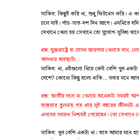
সাকিব: কিছুই করি না, শুধু ফিটনেস করি। এ কা
চলে যাই। পাঁচ-সাত-দশ দিন আগে। এমনিতে যদ
যেখানে খেলা হয় সেখানে তো সুযোগ-সুবিধা থা
প্রশ্ন
: যুক্তরাষ্ট্রে বা যেসব জায়গায় খেলতে য
আপনার অবস্থাটা…
সাকিব: না, এইগুলো নিয়ে কেউ বেশি খুব একটা 
দেশে? কোনো কিছু হলো নাকি… সবার মনে আসলে এ
প্রশ্ন
: জাতীয় দলে না খেলায় অনেকটা সময়ই আপন
ব্যস্ততার তুলনায় গত প্রায় দুই বছরের জীবন
এসবের সময়ও নিশ্চয়ই পেয়েছেন। তো সেখানে কো
সাকিব: খুব বেশি একটা না। তবে আমার মনে হ