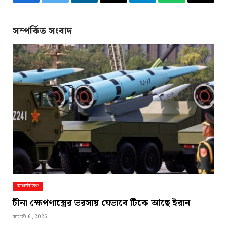
Facebook
Twitter
LinkedIn
Email
Telegram
WhatsApp
Copy
Link
সম্পর্কিত সংবাদ
আন্তর্জাতিক
চীনা ক্ষেপণাস্ত্রের ভরসায় যেভাবে টিকে আছে ইরান
আগস্ট 6, 2026