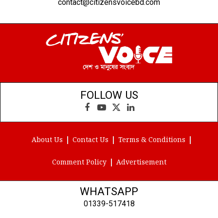
contact@citizensvoicebd.com
FOLLOW US
Facebook
YouTube
X
LinkedIn
(Twitter)
About Us
Contact Us
Terms & Conditions
Comment Policy
Advertisement
WHATSAPP
01339-517418