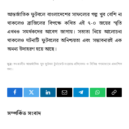
আন্তর্জাতিক ফুটবলে বাংলাদেশের সাফল্যের গল্প খুব বেশি না
থাকলেও ব্রাজিলের বিপক্ষে কথিত এই ৭-০ জয়ের স্মৃতি
এখনও সমর্থকদের আবেগ জাগায়। সত্যতা নিয়ে আলোচনা
থাকলেও ঘটনাটি ফুটবলের অনিশ্চয়তা এবং সম্ভাবনারই এক
অনন্য উদাহরণ হয়ে আছে।
সূত্র:
তৎকালীন আন্তর্জাতিক যুব ফুটবল টুর্নামেন্ট-সংক্রান্ত প্রতিবেদন ও বিভিন্ন গণমাধ্যমে প্রকাশিত
তথ্য।
Facebook
Twitter
LinkedIn
Email
Telegram
WhatsApp
Copy
Link
সম্পর্কিত সংবাদ