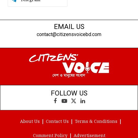
Telegram
EMAIL US
contact@citizensvoicebd.com
FOLLOW US
Facebook
YouTube
X
LinkedIn
(Twitter)
About Us
Contact Us
Terms & Conditions
Comment Policy
Advertisement