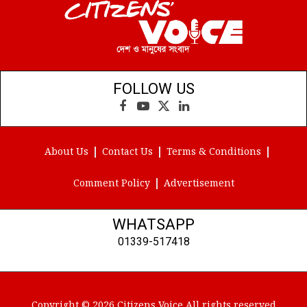
FOLLOW US
Facebook
YouTube
X
LinkedIn
(Twitter)
About Us
Contact Us
Terms & Conditions
Comment Policy
Advertisement
WHATSAPP
01339-517418
Copyright © 2026 Citizens Voice All rights reserved